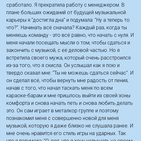
сработало. Я прекратила работу с менеджером. В
плане больших ожиданий от будущей музыкальной
карьеры я "достигла дна" и подумала: "Ну а теперь то
что?". Начинать всё сначала? Каждый раз, когда ты
меняешь команду - это всё равно, что начать с нуля. И
меня начали посещать мысли о том, чтобы сдаться и
закончить с музыкой, с её деловой частью. Но я
встретила своего мужа, который очень расстроился
из-за того, что я скисла. Он услышал как я пою и
твердо сказал мне: "Ты не можешь сдаться сейчас". И
он сделал всё, чтобы вернуть мне радость от пения,
начав с того, что начал таскать меня по всем
караоке-барам и мне пришлось выйти из своей зоны
комфорта и снова начать петь и снова любить делать
это. Он сам играет в металкор группе и поэтому
познакомил меня с совершенно новой для меня
музыкой, которую я даже близко не слушала ранее. И
мне очень нравится его стиль игры на ударных. Так
что я подумала: "О, вот, что я хочу услышать на своем