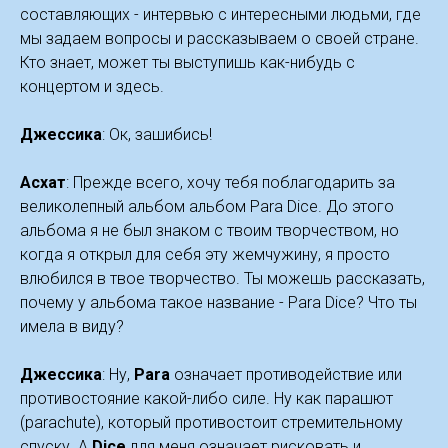
составляющих - интервью с интересными людьми, где
мы задаем вопросы и рассказываем о своей стране.
Кто знает, может ты выступишь как-нибудь с
концертом и здесь.
Джессика
: Ок, зашибись!
Асхат
: Прежде всего, хочу тебя поблагодарить за
великолепный альбом альбом Para Dice. До этого
альбома я не был знаком с твоим творчеством, но
когда я открыл для себя эту жемчужину, я просто
влюбился в твое творчество. Ты можешь рассказать,
почему у альбома такое название - Para Dice? Что ты
имела в виду?
Джессика
: Ну,
Para
означает противодействие или
противостояние какой-либо силе. Ну как парашют
(parachute), который противостоит стремительному
спуску. А
Dice
для меня означает рисковать и