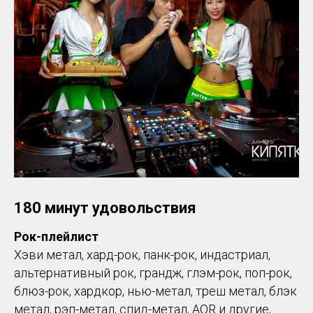
180 минут удовольствия
Рок-плейлист
Хэви метал, хард-рок, панк-рок, индастриал,
альтернативный рок, грандж, глэм-рок, поп-рок,
блюз-рок, хардкор, нью-метал, треш метал, блэк
метал, рэп-метал, спид-метал, AOR и другие,